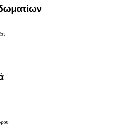
δωματίων
άτι
ά
ώρου