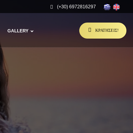
(+30) 6972816297
GALLERY
ΚΡΑΤΗΣΕΙΣ!