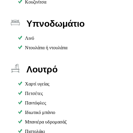
Κουζινίτσα
Υπνοδωμάτιο
Λινό
Ντουλάπα ή ντουλάπα
Λουτρό
Χαρτί υγείας
Πετσέτες
Παντόφλες
Ιδιωτικό μπάνιο
Μπανιέρα υδρομασάζ
Πιστολάκι