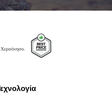
η Χερσόνησο.
Τεχνολογία