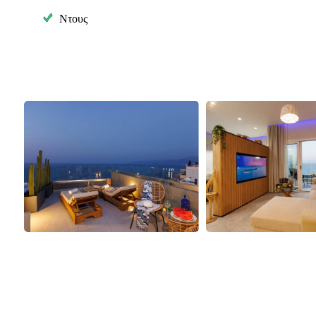
Ντους